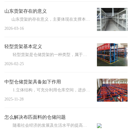
山东货架存在的意义
山东货架的存在意义，主要体现在支撑本地制造业、快消零售、冷...
2026-03-16
轻型货架基本定义
轻型货架是仓储货架的一种类型，属于轻中型搁板货架，单层承载量通常为100-200kg，主要由立柱...
2026-02-25
中型仓储货架具备如下作用
1.立体结构，可充分利用仓库空间，进步仓库容量利用率，扩大仓库储存能力； 2....
2025-11-28
怎么解决布匹面料的仓储问题
随着社会经济的发展及生活水平的提高，人们对品质的要求愈发严苛，这普遍体现在吃住穿...