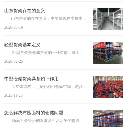
山东货架存在的意义
山东货架的存在意义，主要体现在支撑本地制造业、快消零售、冷...
2026-03-16
轻型货架基本定义
轻型货架是仓储货架的一种类型，属于轻中型搁板货架，单层承载量通常为100-200kg，主要由立柱...
2026-02-25
中型仓储货架具备如下作用
1.立体结构，可充分利用仓库空间，进步仓库容量利用率，扩大仓库储存能力； 2....
2025-11-28
怎么解决布匹面料的仓储问题
随着社会经济的发展及生活水平的提高，人们对品质的要求愈发严苛，这普遍体现在吃住穿...